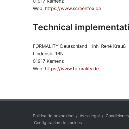
01917 Kamenz
Web:
https://www.screenfox.de
Technical implementat
FORMALITY Deutschland - Inh. René Krauß
Lindenstr. 16N
01917 Kamenz
Web:
https://www.formality.de
Política de privacidad
/
Aviso legal
/
Condiciones
Configuración de cookies