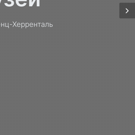
нц-Херренталь