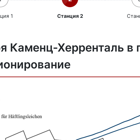
ция 1
Станция 2
Стан
я Каменц-Херренталь в 
ионирование