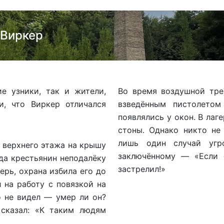
 Виркер
е узники, так и жители,
Во время воздушной тре
, что Виркер отличался
взведённым пистолетом
появлялись у окон. В лаг
стоны. Однако никто не
лишь один случай угр
 верхнего этажа на крышу
заключённому — «Если 
да крестьянин неподалёку
застрелил!»
ерь, охрана избила его до
 на работу с повязкой на
о не видел — умер ли он?
 сказал: «К таким людям