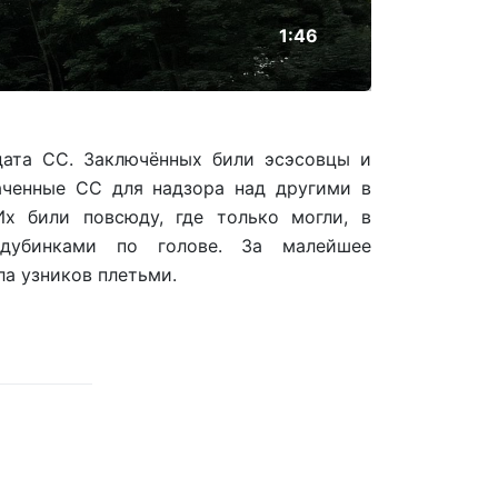
1:46
дата СС. Заключённых били эсэсовцы и
наченные СС для надзора над другими в
Их били повсюду, где только могли, в
дубинками по голове. За малейшее
а узников плетьми.