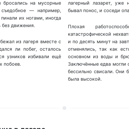
и бросались на мусорные
лагерный лазарет, уже 
 съедобное — например,
бывал понос, и соседи оп
 пинали их ногами, иногда
 без движения.
Плохая работоспос
катастрофической нехват
 бежал из лагеря вместе с
и по десять минут на зав
ался ли побег, осталось
отменялись, так как ес
ся узников избивали ещё
основном из воды и брю
х побоев.
Заключённые едва могли с
бессильно свисали. Они 
была высокой.