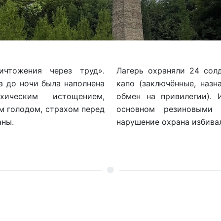
ичтожения через труд».
Лагерь охраняли 24 сол
а до ночи была наполнена
капо (заключённые, наз
хическим истощением,
обмен на привилегии). 
м голодом, страхом перед
основном резиновыми 
аны.
нарушение охрана избивал
р