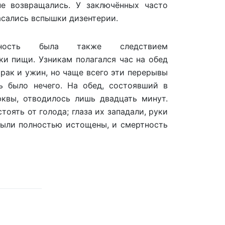
не возвращались. У заключённых часто
асались вспышки дизентерии.
обность была также следствием
ки пищи. Узникам полагался час на обед
трак и ужин, но чаще всего эти перерывы
ть было нечего. На обед, состоявший в
квы, отводилось лишь двадцать минут.
тоять от голода; глаза их западали, руки
были полностью истощены, и смертность